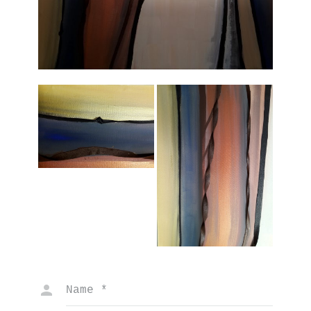
Name
*